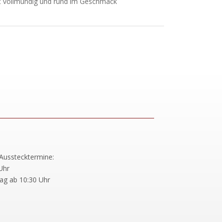
ht vollmundig und rund im Geschmack
Ausstecktermine:
Uhr
ag ab 10:30 Uhr