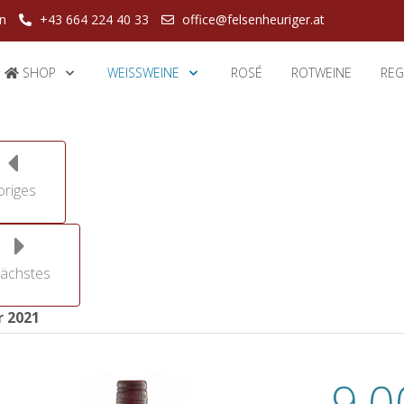
en
+43 664 224 40 33
office@felsenheuriger.at
SHOP
WEISSWEINE
ROSÉ
ROTWEINE
REG
origes
ächstes
r 2021
9,0